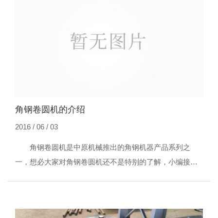
类的卷圆机它的成型效果好，效率高，速度快。 2.操
作简单方便，任何操作的员工只需要看一下操作手册，了
解下大概的工作流程，就可以使用该机器。 3.机械寿
命长，由于之前的技术问题，很多卷圆机相关的工作寿命
都不是很长，而经过我们中原机械改良的卷圆机，它的使
用寿命比一般的机器要长2-3年，大大节省了企业的成
本。 4.结构独特，在众多的自动焊接设备中，卷圆机
的设计以及结构都是有一定的特点的，和其他的焊接设备
角钢卷圆机的介绍
的产品有不同的地方。 5.价格适中，新乡市中原机械
2016 / 06 / 03
所生产的卷圆机相对于其他公司生产的卷圆机，我们在价
角钢卷圆机是中原机械推出的角钢机器产品系列之
格上拥有一定的优势， 因为我们对于成本的控制以及
一，想必大家对角钢卷圆机还不是特别的了解，小编接下
技术的使用是***深的，中原机械一直在致力于给客户带来
来会给大家一一介绍。 据小编了解到角钢卷圆机将碳
更好的卷圆机而服务着。 以上就是小编今天给大家分
钢，不锈钢，有色金属型材{角钢，带钢，槽钢，管子等}卷
享的内容，希望可以帮助到大家。公司主要致力于法兰成
制成直径φ320-φ6000mm的圆环和法兰的一种高质量，高
型机、冷弯卷圆机、角钢卷圆机、型材弯曲机、圆筒翻边