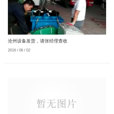
沧州设备发货，请张经理查收
2016 / 06 / 02