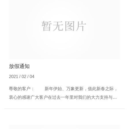
放假通知
2021 / 02 / 04
尊敬的客户： 新年伊始、万象更新，值此新春之际，
衷心的感谢广大客户在过去一年里对我们的大力支持与配
合。 在新的一年里，我司将更加努力，为您提供更优
质的服务!按照国家春节放假规定，结合我司具体情况，春
节放假时间安排如下： 放假时间：自农历腊月二十六