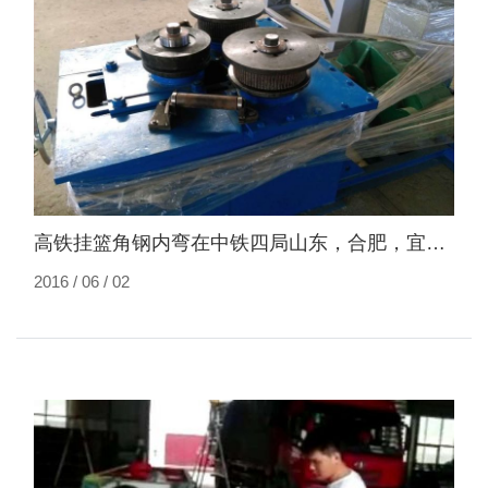
效益的卷圆装置.其结构独特.具有体积小.能耗低.效率高，
机、锥筒翻边机、风机前盘旋压机、剪圆机、工字钢顶弯
无噪音安装使用方便.操作简单.承载能量强.寿命长.卷圆速
机、槽钢卷圆机、液压法兰成型机、筛分与输送、型材冷
度快.产品质量可靠等优点。 角钢卷圆机主要分两
弯成型等设备及其它相关配套产品的设计、制造与安装调
种： 1.机械式（主要靠电机产生动能使机器模具对型
试。企业以不断进取的先进技术和工艺装备及完善的服务
材进行一定的弯曲，从而得到所需要的法兰）。 2.液
质量来满足顾客的需求和期望，同时努力完善自身管理，
压式（设备主要由主机、液压站、电控柜三大部分组成。
公司产品遍布全国各地，并远销海外详细可咨询于经理：
由电动油泵输出的高压油，经高压油管送入工作油缸或马
13803808216！~ 新乡市中原机械有限公司资料整理
达内、高压油推劝工作油缸或马达内柱塞，产生推力和扭
高铁挂篮角钢内弯在中铁四局山东，合肥，宜春
等项目部顺利使用
矩，通过模具部件弯曲型材）。 中原机械推出的角钢
2016 / 06 / 02
卷圆机广泛用于风机.桥梁模板.化工设备.电缆线架.矿用防
爆开关.离心机等机械设备行业的应用。也适合用于对外加
工.利润丰厚。主要卷制各种型材！ 以上就是小编今天
给大家分享的内容，希望给大家带来帮助，详细可咨询于
经理：13803808216期待与您的洽谈与合作。