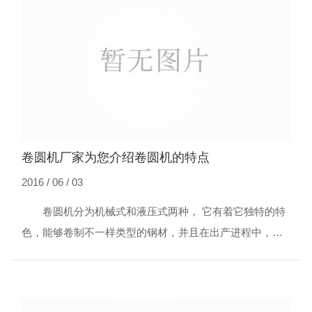
卷圆机厂家为您介绍卷圆机的特点
2016 / 06 / 03
卷圆机分为机械式和液压式两种， 它有着它独特的特
色，能够卷制不一样类型的钢材，并且在出产进程中，有
着高效、节能、节材的特色。中原机械小编给大家带来的
内容是卷圆机的特点分以下几个方便，请跟随小编的脚步
来看看吧。看看都有什么样的特点： 1.不管是什么种