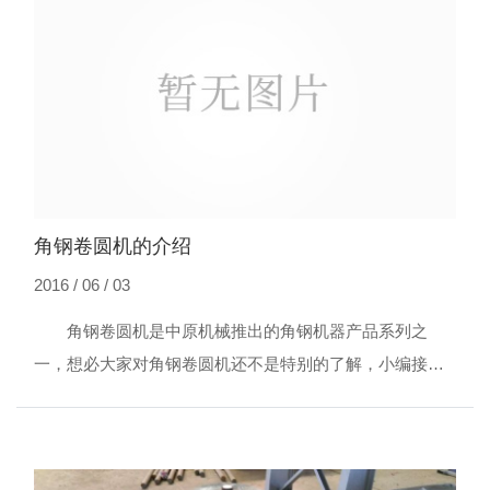
类的卷圆机它的成型效果好，效率高，速度快。 2.操
作简单方便，任何操作的员工只需要看一下操作手册，了
解下大概的工作流程，就可以使用该机器。 3.机械寿
命长，由于之前的技术问题，很多卷圆机相关的工作寿命
都不是很长，而经过我们中原机械改良的卷圆机，它的使
用寿命比一般的机器要长2-3年，大大节省了企业的成
本。 4.结构独特，在众多的自动焊接设备中，卷圆机
的设计以及结构都是有一定的特点的，和其他的焊接设备
角钢卷圆机的介绍
的产品有不同的地方。 5.价格适中，新乡市中原机械
2016 / 06 / 03
所生产的卷圆机相对于其他公司生产的卷圆机，我们在价
角钢卷圆机是中原机械推出的角钢机器产品系列之
格上拥有一定的优势， 因为我们对于成本的控制以及
一，想必大家对角钢卷圆机还不是特别的了解，小编接下
技术的使用是***深的，中原机械一直在致力于给客户带来
来会给大家一一介绍。 据小编了解到角钢卷圆机将碳
更好的卷圆机而服务着。 以上就是小编今天给大家分
钢，不锈钢，有色金属型材{角钢，带钢，槽钢，管子等}卷
享的内容，希望可以帮助到大家。公司主要致力于法兰成
制成直径φ320-φ6000mm的圆环和法兰的一种高质量，高
型机、冷弯卷圆机、角钢卷圆机、型材弯曲机、圆筒翻边