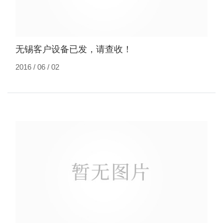
无锡客户设备已发，请查收！
2016 / 06 / 02