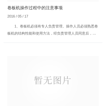
应摆放整齐并垫放平稳，防止滚动伤人。
卷板机操作过程中的注意事项
2016 / 05 / 17
1、卷板机必须有专人负责管理。操作人员必须熟悉卷
板机的结构性能和使用方法，经负责管理人员同意后，方
可进行操作。 2、开机前要仔细检查安全装置是否完
好。 3、操作时，严禁手、脚放在滚轴和传动部件及工
件上。 4、工作中断后，应将离合器打至空档。
5、多人协同作业必须要有专人指挥。 6、严禁超负荷
工作。 7、上辊的升降翻转轴承的倾倒复位及上辊的平
衡，须在主传动停机后进行。 8、工作场地禁止乱堆工
件及杂物，做到时刻保持机床及场地清洁 9、作业完毕，
应切断电源，并锁好电源箱。