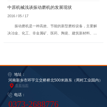
中原机械浅谈振动磨机的发展现状
2016 / 05 / 17
振动磨机是一种高效、节能的新型磨粉设备，主要解
决冶金、化工、非金属矿、医药、陶瓷、建筑新材料、水
泥、磁性材料等诸多行业超细粉体加工难题。由于粉体实
现超细化或超微化后，原子或分子在热力学上处理亚稳定
状态，使得比面积增大，从而性格较为活泼，其光学、电
学、磁学、热学和化学活性等发生了变化，并在使用中更
具有超常的效果。这些变化既不属固体物理又不是原子或
地址：
分子物理，是物理学中一门新课题，形成独具特色的超微
河南新乡市环宇立交桥桥北500米路东（周村工业园内）
粒子粉体物理学。现代科学技术往往需要粉体粒径细至500
查看地图
～12500目，有的甚至需要粒径达亚微米或纳米，这是古老
电话：
传统的粉碎技术及设备所无法实现的。目前国内外许多高
0373-2688776
校、科研机构都把粉体超细化或超微化做为研究开发的主