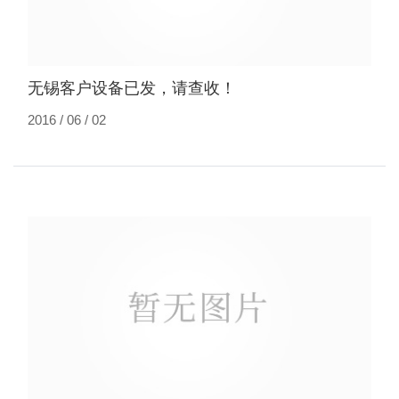
无锡客户设备已发，请查收！
2016 / 06 / 02