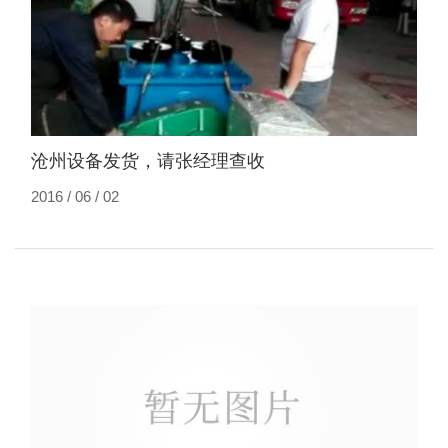
沧州设备发货，请张经理查收
2016 / 06 / 02